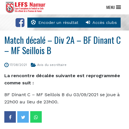
MENU
Encoder un résultat
Accès clubs
Match décalé – Div 2A – BF Dinant C
– MF Seillois B
17/08/2021
Avis du secrétaire
La rencontre décalée suivante est reprogrammée
comme suit :
BF Dinant C – MF Seillois B du 03/09/2021 se joue à
22h00 au lieu de 23h00.