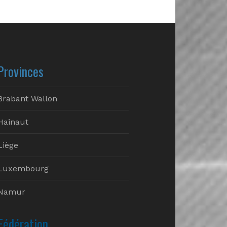
Provinces
Brabant Wallon
Hainaut
Liège
Luxembourg
Namur
Fédération