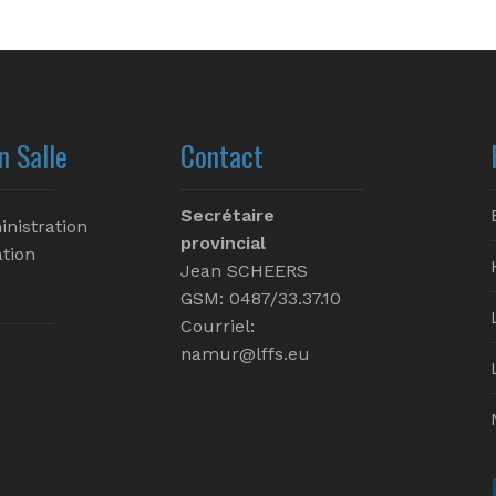
n Salle
Contact
Secrétaire
inistration
provincial
tion
Jean SCHEERS
GSM: 0487/33.37.10
Courriel:
namur@lffs.eu