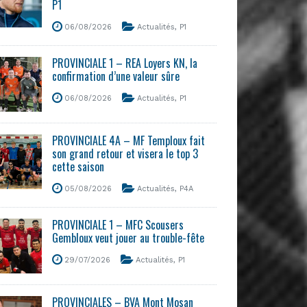
P1
06/08/2026
Actualités
,
P1
PROVINCIALE 1 – REA Loyers KN, la
confirmation d’une valeur sûre
06/08/2026
Actualités
,
P1
PROVINCIALE 4A – MF Temploux fait
son grand retour et visera le top 3
cette saison
05/08/2026
Actualités
,
P4A
PROVINCIALE 1 – MFC Scousers
Gembloux veut jouer au trouble-fête
29/07/2026
Actualités
,
P1
PROVINCIALES – BVA Mont Mosan