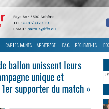
Fays 6c · 5590 Achêne
TEL:
0487/33 37 10
EMAIL:
namur@lffs.eu
CARTES JAUNES
ARBITRAGE
F.A.Q.
RÈGLEMENTS
DO
de ballon unissent leurs
campagne unique et
Il 
, 1er supporter du match »