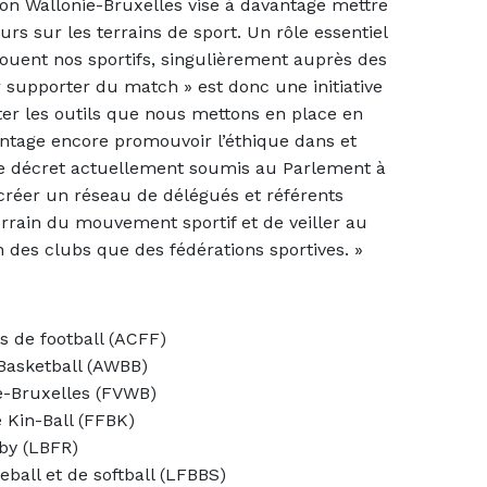
n Wallonie-Bruxelles vise à davantage mettre
rs sur les terrains de sport. Un rôle essentiel
jouent nos sportifs, singulièrement auprès des
 supporter du match » est donc une initiative
ter les outils que nous mettons en place en
ntage encore promouvoir l’éthique dans et
 de décret actuellement soumis au Parlement à
réer un réseau de délégués et référents
terrain du mouvement sportif et de veiller au
in des clubs que des fédérations sportives. »
s de football (ACFF)
 Basketball (AWBB)
ie-Bruxelles (FVWB)
 Kin-Ball (FFBK)
by (LBFR)
ball et de softball (LFBBS)