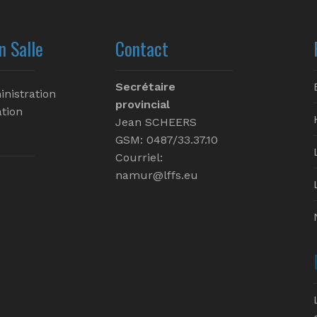
n Salle
Contact
Secrétaire
inistration
provincial
tion
Jean SCHEERS
GSM: 0487/33.37.10
Courriel:
namur@lffs.eu