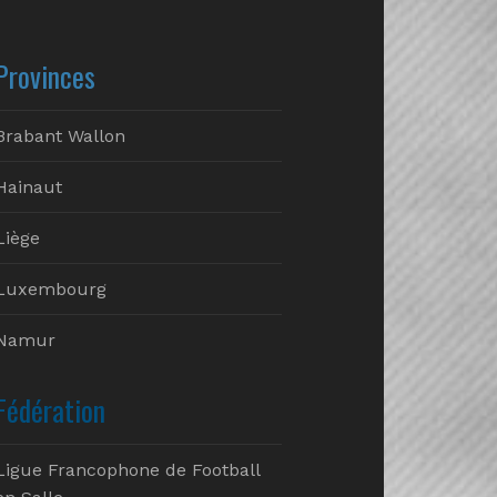
Provinces
Brabant Wallon
Hainaut
Liège
Luxembourg
Namur
Fédération
Ligue Francophone de Football