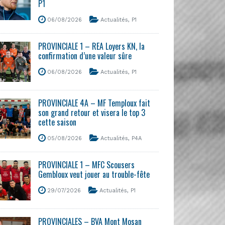
P1
06/08/2026
Actualités
,
P1
PROVINCIALE 1 – REA Loyers KN, la
confirmation d’une valeur sûre
06/08/2026
Actualités
,
P1
PROVINCIALE 4A – MF Temploux fait
son grand retour et visera le top 3
cette saison
05/08/2026
Actualités
,
P4A
PROVINCIALE 1 – MFC Scousers
Gembloux veut jouer au trouble-fête
29/07/2026
Actualités
,
P1
PROVINCIALES – BVA Mont Mosan