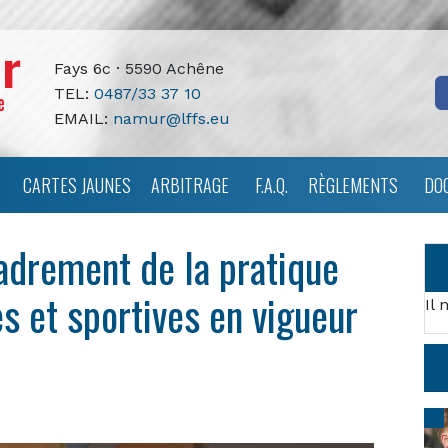
Fays 6c · 5590 Achêne
TEL:
0487/33 37 10
EMAIL:
namur@lffs.eu
CARTES JAUNES
ARBITRAGE
F.A.Q.
RÈGLEMENTS
DO
cadrement de la pratique
s et sportives en vigueur
Il 