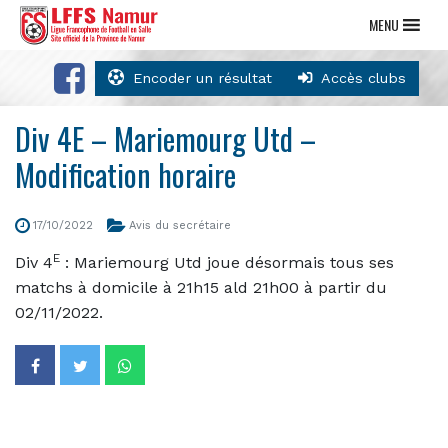
MENU
Encoder un résultat
Accès clubs
Div 4E – Mariemourg Utd –
Modification horaire
17/10/2022
Avis du secrétaire
E
Div 4
: Mariemourg Utd joue désormais tous ses
matchs à domicile à 21h15 ald 21h00 à partir du
02/11/2022.