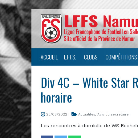
ACCUEIL
L.F.F.S.
CLUBS
COMPÉTITIONS
Div 4C – White Star R
horaire
23/08/2022
Actualités
,
Avis du secrétaire
Les rencontres à domicile de WS Rochefo