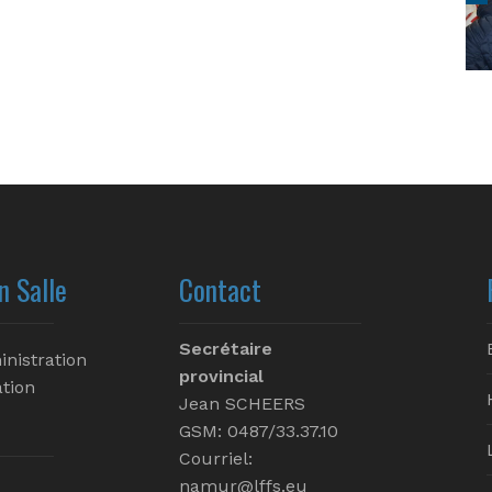
n Salle
Contact
Secrétaire
inistration
provincial
tion
Jean SCHEERS
GSM: 0487/33.37.10
Courriel:
namur@lffs.eu