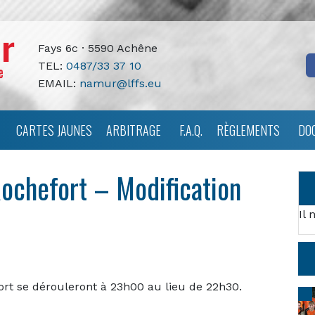
Fays 6c · 5590 Achêne
TEL:
0487/33 37 10
EMAIL:
namur@lffs.eu
CARTES JAUNES
ARBITRAGE
F.A.Q.
RÈGLEMENTS
DO
ochefort – Modification
Il 
rt se dérouleront à 23h00 au lieu de 22h30.