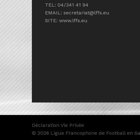
TEL: 04/341 41 94
EMAIL:
secretariat@lffs.eu
SITE:
www.lffs.eu
Déclaration Vie Privée
© 2026 Ligue Francophone de Football en Sal