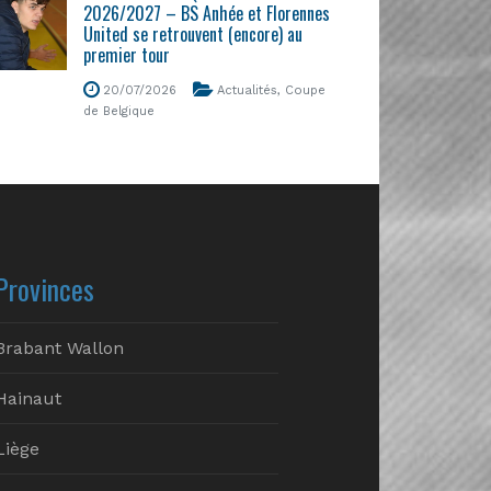
2026/2027 – BS Anhée et Florennes
United se retrouvent (encore) au
premier tour
20/07/2026
Actualités
,
Coupe
de Belgique
Provinces
Brabant Wallon
Hainaut
Liège