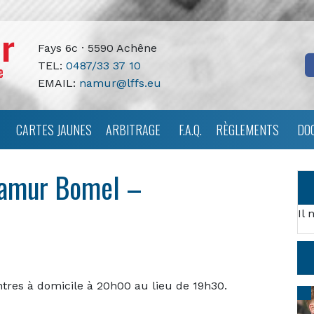
Fays 6c · 5590 Achêne
TEL:
0487/33 37 10
EMAIL:
namur@lffs.eu
CARTES JAUNES
ARBITRAGE
F.A.Q.
RÈGLEMENTS
DO
Namur Bomel –
Il 
ntres à domicile à 20h00 au lieu de 19h30.