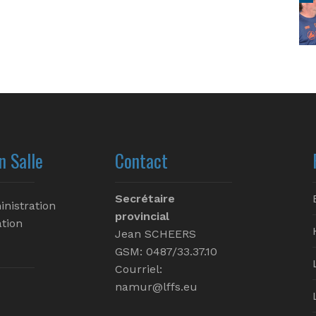
n Salle
Contact
Secrétaire
inistration
provincial
tion
Jean SCHEERS
GSM: 0487/33.37.10
Courriel:
namur@lffs.eu