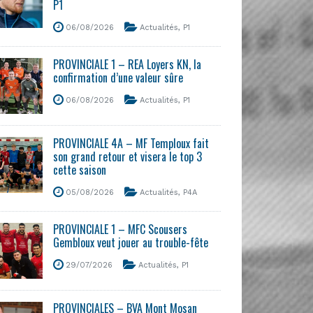
P1
06/08/2026
Actualités
,
P1
PROVINCIALE 1 – REA Loyers KN, la
confirmation d’une valeur sûre
06/08/2026
Actualités
,
P1
PROVINCIALE 4A – MF Temploux fait
son grand retour et visera le top 3
cette saison
05/08/2026
Actualités
,
P4A
PROVINCIALE 1 – MFC Scousers
Gembloux veut jouer au trouble-fête
29/07/2026
Actualités
,
P1
PROVINCIALES – BVA Mont Mosan