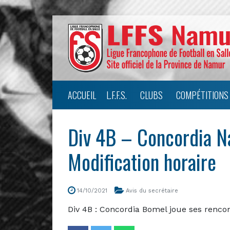
ACCUEIL
L.F.F.S.
CLUBS
COMPÉTITIONS
Div 4B – Concordia 
Modification horaire
14/10/2021
Avis du secrétaire
Div 4B : Concordia Bomel joue ses renco