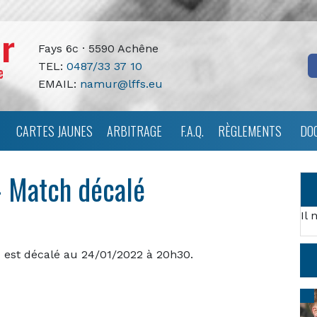
Fays 6c · 5590 Achêne
TEL:
0487/33 37 10
EMAIL:
namur@lffs.eu
CARTES JAUNES
ARBITRAGE
F.A.Q.
RÈGLEMENTS
DO
 Match décalé
Il 
est décalé au 24/01/2022 à 20h30.