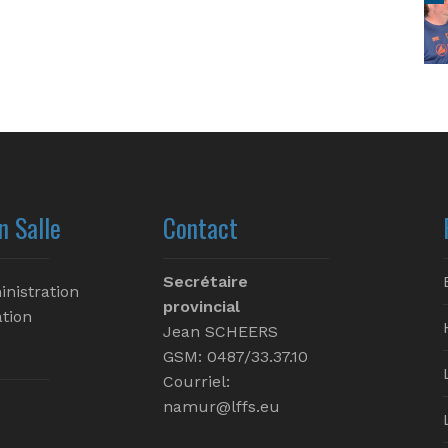
n Salle
Contact
Secrétaire
inistration
provincial
tion
Jean SCHEERS
GSM: 0487/33.37.10
Courriel:
namur@lffs.eu