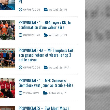
P1
06/08/2026
Actualités
,
P1
PROVINCIALE 1 – REA Loyers KN, la
confirmation d’une valeur sûre
06/08/2026
Actualités
,
P1
PROVINCIALE 4A – MF Temploux fait
son grand retour et visera le top 3
cette saison
05/08/2026
Actualités
,
P4A
PROVINCIALE 1 – MFC Scousers
Gembloux veut jouer au trouble-fête
29/07/2026
Actualités
,
P1
PROVINCIALES – BVA Mont Mosan