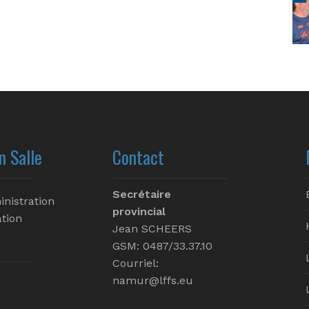
n Salle
Contact
Secrétaire
inistration
provincial
tion
Jean SCHEERS
GSM: 0487/33.37.10
Courriel:
namur@lffs.eu