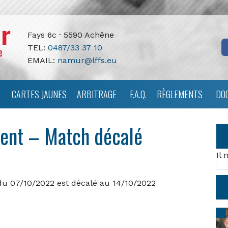
Fays 6c · 5590 Achêne
TEL:
0487/33 37 10
EMAIL:
namur@lffs.eu
CARTES JAUNES
ARBITRAGE
F.A.Q.
RÈGLEMENTS
DO
pent – Match décalé
Il 
 du 07/10/2022 est décalé au 14/10/2022