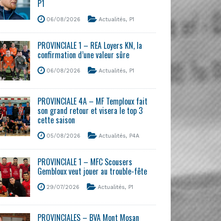
P1
06/08/2026
Actualités
,
P1
PROVINCIALE 1 – REA Loyers KN, la
confirmation d’une valeur sûre
06/08/2026
Actualités
,
P1
PROVINCIALE 4A – MF Temploux fait
son grand retour et visera le top 3
cette saison
05/08/2026
Actualités
,
P4A
PROVINCIALE 1 – MFC Scousers
Gembloux veut jouer au trouble-fête
29/07/2026
Actualités
,
P1
PROVINCIALES – BVA Mont Mosan