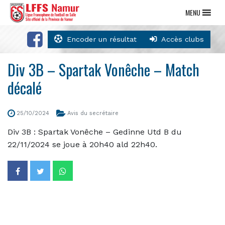
MENU
Encoder un résultat
Accès clubs
Div 3B – Spartak Vonêche – Match
décalé
25/10/2024
Avis du secrétaire
Div 3B : Spartak Vonêche – Gedinne Utd B du
22/11/2024 se joue à 20h40 ald 22h40.