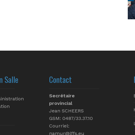
n Salle
Contact
Secrétaire
inistration
provincial
tion
Jean SCHEERS
GSM: 0487/33.37.10
Courriel:
namur@lffs.eu