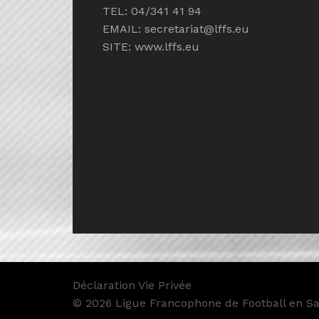
TEL: 04/341 41 94
EMAIL:
secretariat@lffs.eu
SITE:
www.lffs.eu
Déclaration Vie Privée
© 2026 Ligue Francophone de Football en Sal