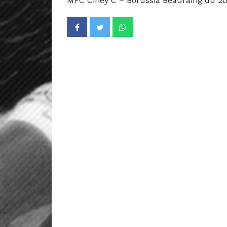
MFC Ciney C – Borussia Beauraing du 20/