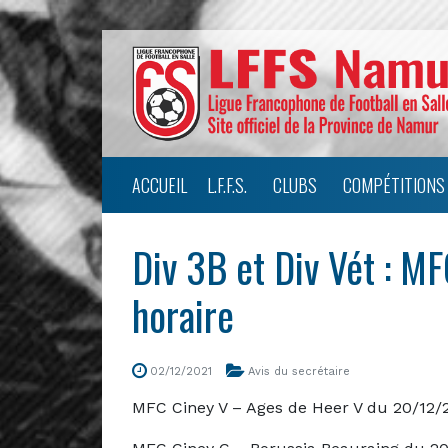
ACCUEIL
L.F.F.S.
CLUBS
COMPÉTITIONS
Div 3B et Div Vét : M
horaire
02/12/2021
Avis du secrétaire
MFC Ciney V – Ages de Heer V du 20/12/2