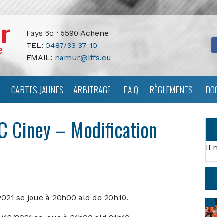
Fays 6c · 5590 Achêne
TEL:
0487/33 37 10
EMAIL:
namur@lffs.eu
CARTES JAUNES
ARBITRAGE
F.A.Q.
RÈGLEMENTS
DO
FC Ciney – Modification
Il 
021 se joue à 20h00 ald de 20h10.