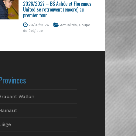
2026/2027 – BS Anhée et Florennes
United se retrouvent (encore) au
premier tour
20/07/2026
Actualités
,
Coupe
de Belgique
Provinces
Brabant Wallon
Hainaut
Liège