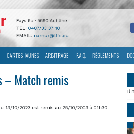
Fays 6c · 5590 Achêne
TEL:
0487/33 37 10
EMAIL:
namur@lffs.eu
CARTES JAUNES
ARBITRAGE
F.A.Q.
RÈGLEMENTS
DO
es – Match remis
Il 
du 13/10/2023 est remis au 25/10/2023 à 21h30.