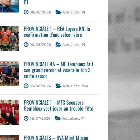
P1
06/08/2026
Actualités
,
P1
PROVINCIALE 1 – REA Loyers KN, la
confirmation d’une valeur sûre
06/08/2026
Actualités
,
P1
PROVINCIALE 4A – MF Temploux fait
son grand retour et visera le top 3
cette saison
05/08/2026
Actualités
,
P4A
PROVINCIALE 1 – MFC Scousers
Gembloux veut jouer au trouble-fête
29/07/2026
Actualités
,
P1
PROVINCIALES – BVA Mont Mosan