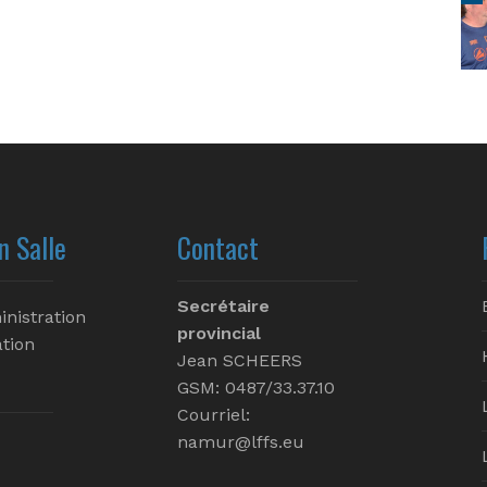
n Salle
Contact
Secrétaire
inistration
provincial
tion
Jean SCHEERS
GSM: 0487/33.37.10
Courriel:
namur@lffs.eu