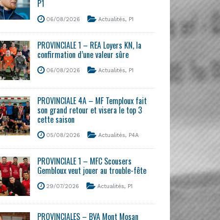
P1
06/08/2026
Actualités
,
P1
PROVINCIALE 1 – REA Loyers KN, la
confirmation d’une valeur sûre
06/08/2026
Actualités
,
P1
PROVINCIALE 4A – MF Temploux fait
son grand retour et visera le top 3
cette saison
05/08/2026
Actualités
,
P4A
PROVINCIALE 1 – MFC Scousers
Gembloux veut jouer au trouble-fête
29/07/2026
Actualités
,
P1
PROVINCIALES – BVA Mont Mosan