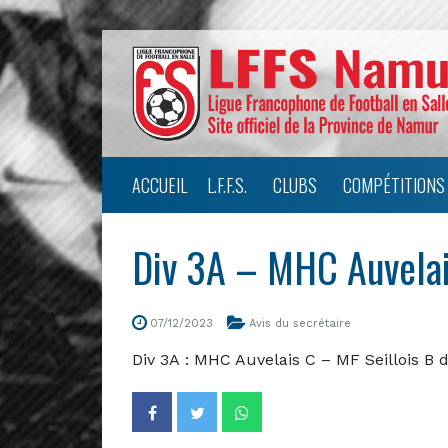
ACCUEIL
L.F.F.S.
CLUBS
COMPÉTITIONS
Div 3A – MHC Auvela
07/12/2023
Avis du secrétaire
Div 3A : MHC Auvelais C – MF Seillois B