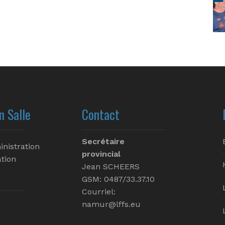
n Salle
Contact
Secrétaire
inistration
provincial
tion
Jean SCHEERS
GSM: 0487/33.37.10
Courriel:
namur@lffs.eu