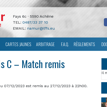
Fays 6c · 5590 Achêne
TEL:
0487/33 37 10
EMAIL:
namur@lffs.eu
CARTES JAUNES
ARBITRAGE
F.A.Q.
RÈGLEMENTS
DO
is C – Match remis
Il 
 du 07/12/2023 est remis au 27/12/2023 à 22h00.