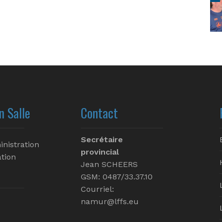
n Salle
Contact
Secrétaire
inistration
provincial
tion
Jean SCHEERS
GSM: 0487/33.37.10
Courriel:
namur@lffs.eu