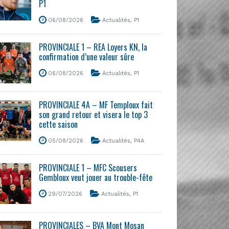
P1
06/08/2026
Actualités
,
P1
PROVINCIALE 1 – REA Loyers KN, la
confirmation d’une valeur sûre
06/08/2026
Actualités
,
P1
PROVINCIALE 4A – MF Temploux fait
son grand retour et visera le top 3
cette saison
05/08/2026
Actualités
,
P4A
PROVINCIALE 1 – MFC Scousers
Gembloux veut jouer au trouble-fête
29/07/2026
Actualités
,
P1
PROVINCIALES – BVA Mont Mosan