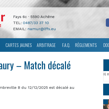
Fays 6c · 5590 Achêne
TEL:
0487/33 37 10
EMAIL:
namur@lffs.eu
CARTES JAUNES
ARBITRAGE
F.A.Q.
RÈGLEMENTS
DO
taury – Match décalé
Il 
mbreville B du 12/12/2025 est décalé au