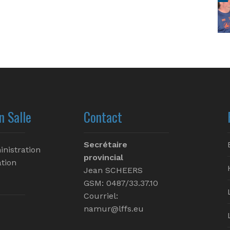
n Salle
Contact
Secrétaire
inistration
provincial
tion
Jean SCHEERS
GSM: 0487/33.37.10
Courriel:
namur@lffs.eu