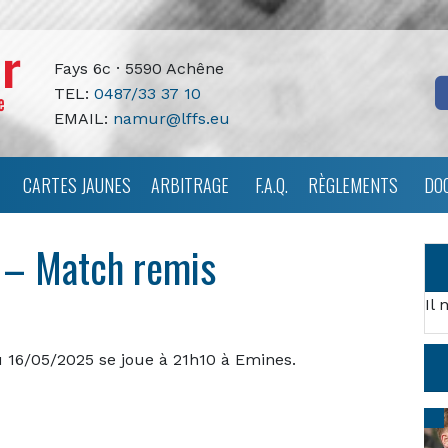
Fays 6c · 5590 Achêne
TEL:
0487/33 37 10
EMAIL:
namur@lffs.eu
CARTES JAUNES
ARBITRAGE
F.A.Q.
RÈGLEMENTS
DO
e – Match remis
Il 
u 16/05/2025 se joue à 21h10 à Emines.