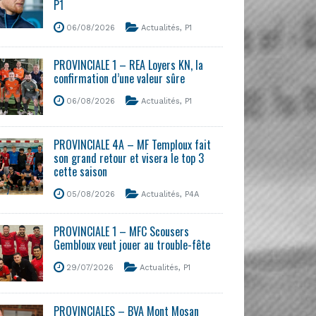
P1
06/08/2026
Actualités
,
P1
PROVINCIALE 1 – REA Loyers KN, la
confirmation d’une valeur sûre
06/08/2026
Actualités
,
P1
PROVINCIALE 4A – MF Temploux fait
son grand retour et visera le top 3
cette saison
05/08/2026
Actualités
,
P4A
PROVINCIALE 1 – MFC Scousers
Gembloux veut jouer au trouble-fête
29/07/2026
Actualités
,
P1
PROVINCIALES – BVA Mont Mosan