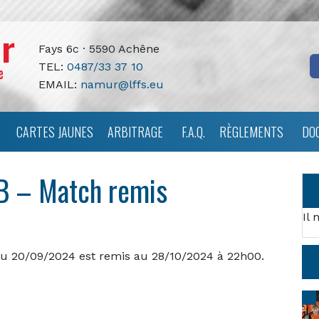
Fays 6c · 5590 Achêne
TEL:
0487/33 37 10
EMAIL:
namur@lffs.eu
CARTES JAUNES
ARBITRAGE
F.A.Q.
RÈGLEMENTS
DO
 B – Match remis
Il 
 du 20/09/2024 est remis au 28/10/2024 à 22h00.