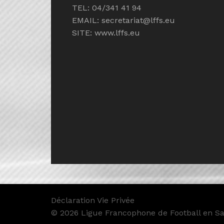
TEL: 04/341 41 94
EMAIL:
secretariat@lffs.eu
SITE:
www.lffs.eu
Déclaration Vie Privée
© 2026 Ligue Francophone de Football en Sal