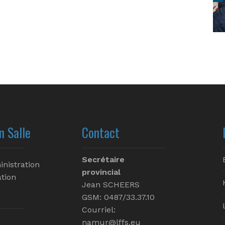
n Salle
Contact
Secrétaire
inistration
provincial
tion
Jean SCHEERS
GSM: 0487/33.37.10
Courriel:
namur@lffs.eu