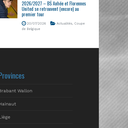
2026/2027 – BS Anhée et Florennes
United se retrouvent (encore) au
premier tour
20/07/2026
Actualités
,
Coupe
de Belgique
Provinces
Brabant Wallon
Hainaut
Liège