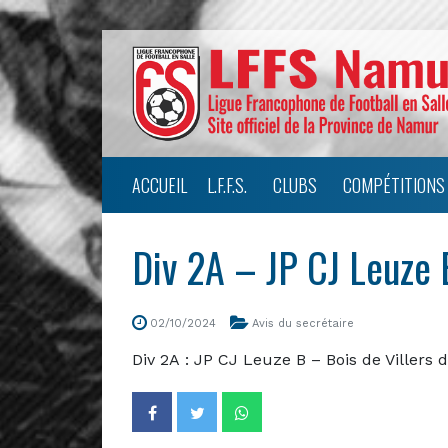
ACCUEIL
L.F.F.S.
CLUBS
COMPÉTITIONS
Div 2A – JP CJ Leuze
02/10/2024
Avis du secrétaire
Div 2A : JP CJ Leuze B – Bois de Villers