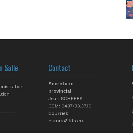
n Salle
Contact
Secrétaire
inistration
provincial
tion
Jean SCHEERS
GSM: 0487/33.37.10
Courriel:
namur@lffs.eu