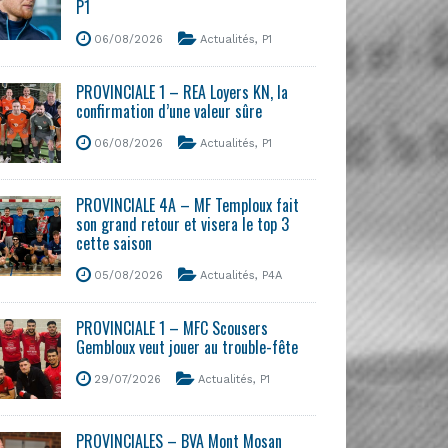
P1
06/08/2026
Actualités
,
P1
PROVINCIALE 1 – REA Loyers KN, la
confirmation d’une valeur sûre
06/08/2026
Actualités
,
P1
PROVINCIALE 4A – MF Temploux fait
son grand retour et visera le top 3
cette saison
05/08/2026
Actualités
,
P4A
PROVINCIALE 1 – MFC Scousers
Gembloux veut jouer au trouble-fête
29/07/2026
Actualités
,
P1
PROVINCIALES – BVA Mont Mosan