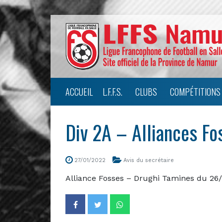
ACCUEIL
L.F.F.S.
CLUBS
COMPÉTITIONS
Div 2A – Alliances F
27/01/2022
Avis du secrétaire
Alliance Fosses – Drughi Tamines du 26