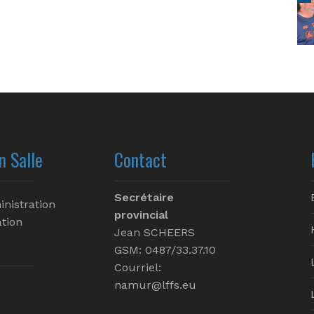
n Salle
Contact
Secrétaire
inistration
provincial
tion
Jean SCHEERS
GSM: 0487/33.37.10
Courriel:
namur@lffs.eu