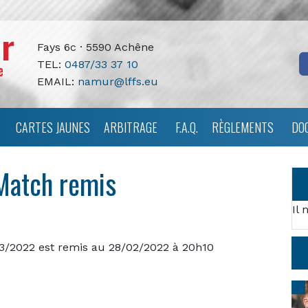
Fays 6c · 5590 Achêne
TEL:
0487/33 37 10
EMAIL:
namur@lffs.eu
CARTES JAUNES
ARBITRAGE
F.A.Q.
RÈGLEMENTS
DO
Match remis
Il 
3/2022 est remis au 28/02/2022 à 20h10