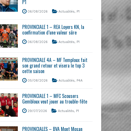
P1
06/08/2026
Actualités
,
P1
PROVINCIALE 1 – REA Loyers KN, la
confirmation d’une valeur sûre
06/08/2026
Actualités
,
P1
PROVINCIALE 4A – MF Temploux fait
son grand retour et visera le top 3
cette saison
05/08/2026
Actualités
,
P4A
PROVINCIALE 1 – MFC Scousers
Gembloux veut jouer au trouble-fête
29/07/2026
Actualités
,
P1
PROVINCIALES – BVA Mont Mosan