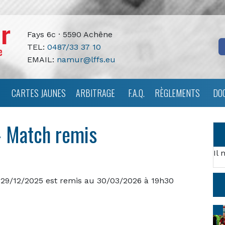
Fays 6c · 5590 Achêne
TEL:
0487/33 37 10
EMAIL:
namur@lffs.eu
CARTES JAUNES
ARBITRAGE
F.A.Q.
RÈGLEMENTS
DO
– Match remis
Il 
u 29/12/2025 est remis au 30/03/2026 à 19h30