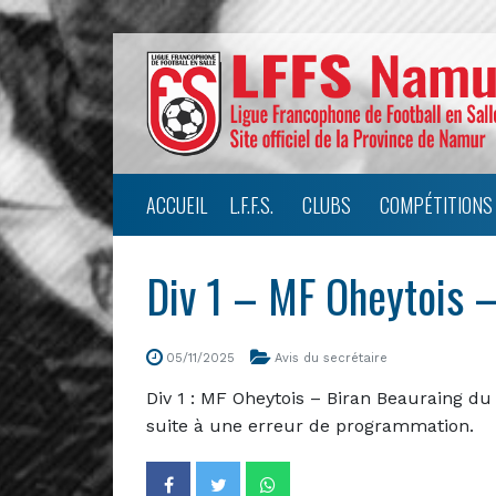
ACCUEIL
L.F.F.S.
CLUBS
COMPÉTITIONS
Div 1 – MF Oheytois 
05/11/2025
Avis du secrétaire
Div 1 : MF Oheytois – Biran Beauraing d
suite à une erreur de programmation.