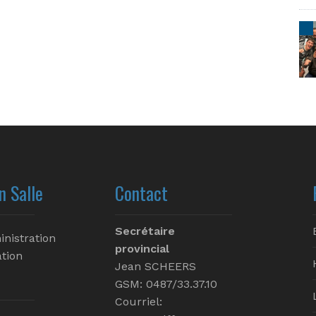
n Salle
Contact
Secrétaire
inistration
provincial
tion
Jean SCHEERS
GSM: 0487/33.37.10
Courriel: