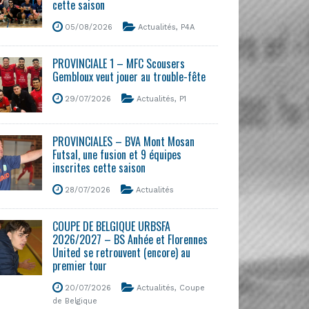
cette saison
05/08/2026
Actualités
,
P4A
PROVINCIALE 1 – MFC Scousers
Gembloux veut jouer au trouble-fête
29/07/2026
Actualités
,
P1
PROVINCIALES – BVA Mont Mosan
Futsal, une fusion et 9 équipes
inscrites cette saison
28/07/2026
Actualités
COUPE DE BELGIQUE URBSFA
2026/2027 – BS Anhée et Florennes
United se retrouvent (encore) au
premier tour
20/07/2026
Actualités
,
Coupe
de Belgique