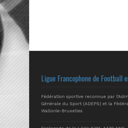
Ligue Francophone de Football e
Fédération sportive reconnue par l’Adm
Générale du Sport (ADEPS) et la Fédéra
Wallonie-Bruxelles