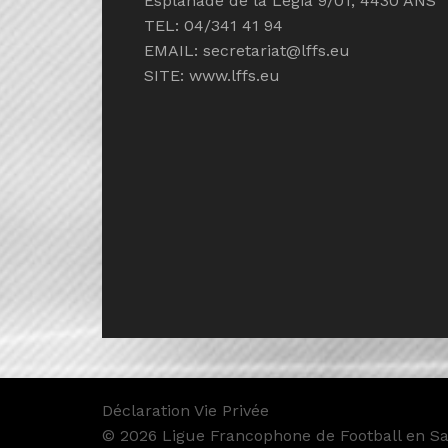
Esplanade de la Légia 9/01, 4430 ANS
TEL: 04/341 41 94
EMAIL:
secretariat@lffs.eu
SITE:
www.lffs.eu
Déclaration Vie Privée
© 2026 Ligue Francophone de Football en Sal