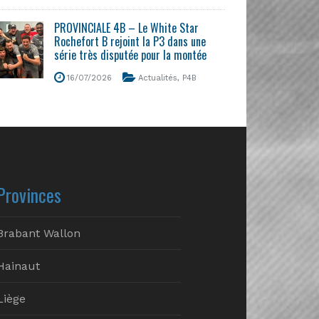
PROVINCIALE 4B – Le White Star
Rochefort B rejoint la P3 dans une
série très disputée pour la montée
16/07/2026
Actualités
,
P4B
Provinces
Brabant Wallon
Hainaut
Liège