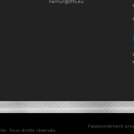
namur@lffs.eu
Passionnément pro
le. Tous droits réservés.