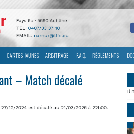
Fays 6c · 5590 Achêne
TEL:
0487/33 37 10
EMAIL:
namur@lffs.eu
CARTES JAUNES
ARBITRAGE
F.A.Q.
RÈGLEMENTS
DO
ant – Match décalé
Il 
27/12/2024 est décalé au 21/03/2025 à 22h00.