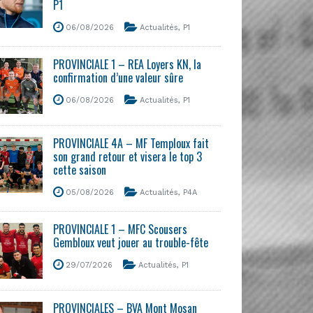
P1
06/08/2026
Actualités
,
P1
PROVINCIALE 1 – REA Loyers KN, la
confirmation d’une valeur sûre
06/08/2026
Actualités
,
P1
PROVINCIALE 4A – MF Temploux fait
son grand retour et visera le top 3
cette saison
05/08/2026
Actualités
,
P4A
PROVINCIALE 1 – MFC Scousers
Gembloux veut jouer au trouble-fête
29/07/2026
Actualités
,
P1
PROVINCIALES – BVA Mont Mosan