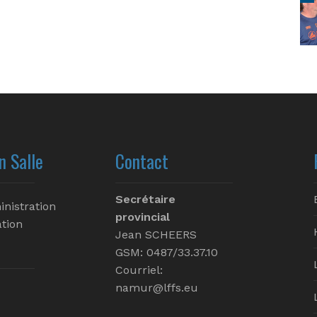
n Salle
Contact
Secrétaire
inistration
provincial
tion
Jean SCHEERS
GSM: 0487/33.37.10
Courriel:
namur@lffs.eu