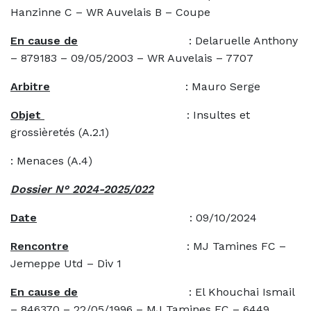
Hanzinne C – WR Auvelais B – Coupe
En cause de
: Delaruelle Anthony
– 879183 – 09/05/2003 – WR Auvelais – 7707
Arbitre
: Mauro Serge
Objet
: Insultes et
grossièretés (A.2.1)
: Menaces (A.4)
Dossier N° 2024-2025/022
Date
: 09/10/2024
Rencontre
: MJ Tamines FC –
Jemeppe Utd – Div 1
En cause de
: El Khouchai Ismail
– 846370 – 22/05/1996 – MJ Tamines FC – 6449