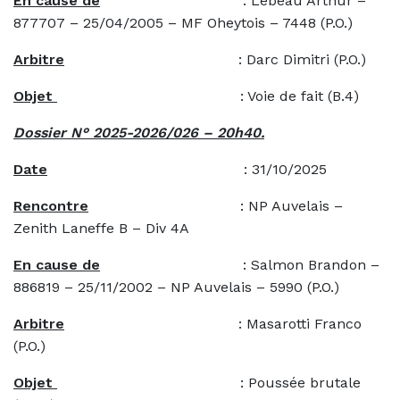
En cause de
: Lebeau Arthur –
877707 – 25/04/2005 – MF Oheytois – 7448 (P.O.)
Arbitre
: Darc Dimitri (P.O.)
Objet
: Voie de fait (B.4)
Dossier N° 2025-2026/026 – 20h40.
Date
: 31/10/2025
Rencontre
: NP Auvelais –
Zenith Laneffe B – Div 4A
En cause de
: Salmon Brandon –
886819 – 25/11/2002 – NP Auvelais – 5990 (P.O.)
Arbitre
: Masarotti Franco
(P.O.)
Objet
: Poussée brutale