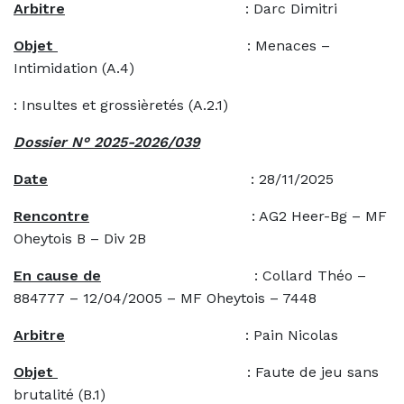
Arbitre
: Darc Dimitri
Objet
: Menaces –
Intimidation (A.4)
: Insultes et grossièretés (A.2.1)
Dossier N° 2025-2026/039
Date
: 28/11/2025
Rencontre
: AG2 Heer-Bg – MF
Oheytois B – Div 2B
En cause de
: Collard Théo –
884777 – 12/04/2005 – MF Oheytois – 7448
Arbitre
: Pain Nicolas
Objet
: Faute de jeu sans
brutalité (B.1)