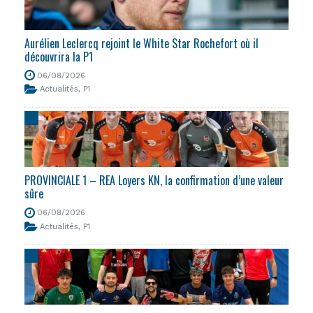
Aurélien Leclercq rejoint le White Star Rochefort où il
découvrira la P1
06/08/2026
Actualités
,
P1
PROVINCIALE 1 – REA Loyers KN, la confirmation d’une valeur
sûre
06/08/2026
Actualités
,
P1