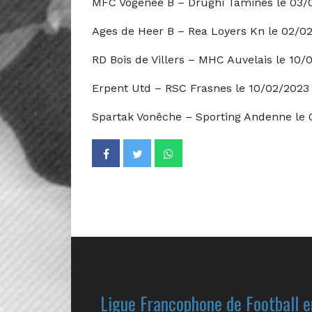
MFC Vogenée B – Drughi Tamines le 03/
Ages de Heer B – Rea Loyers Kn le 02/0
RD Bois de Villers – MHC Auvelais le 10/
Erpent Utd – RSC Frasnes le 10/02/2023
Spartak Vonêche – Sporting Andenne le 
Ligue Francophone de Football e