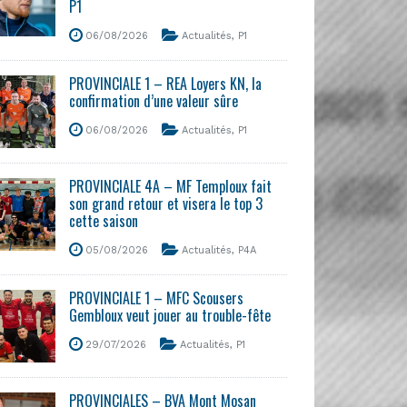
P1
06/08/2026
Actualités
,
P1
PROVINCIALE 1 – REA Loyers KN, la
confirmation d’une valeur sûre
06/08/2026
Actualités
,
P1
PROVINCIALE 4A – MF Temploux fait
son grand retour et visera le top 3
cette saison
05/08/2026
Actualités
,
P4A
PROVINCIALE 1 – MFC Scousers
Gembloux veut jouer au trouble-fête
29/07/2026
Actualités
,
P1
PROVINCIALES – BVA Mont Mosan