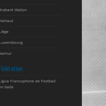
Brabant Wallon
Hainaut
Liège
Luxembourg
Namur
Fédération
Ligue Francophone de Football
en Salle