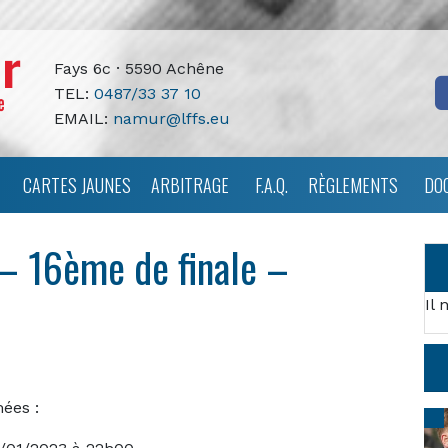
Fays 6c · 5590 Achêne
TEL:
0487/33 37 10
EMAIL:
namur@lffs.eu
CARTES JAUNES
ARBITRAGE
F.A.Q.
RÈGLEMENTS
DO
 – 16ème de finale –
Il 
ées :