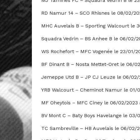
MJ Tamines FC – Squadra Vedrin B le 23
RD Namur 14 – SCO Rhisnes le 08/02/20
MHC Auvelais B – Sporting Walcourt le 
Squadra Vedrin – BS Anhee B le 06/02/2
WS Rochefort – MFC Vogenée le 23/01/20
BF Dinant B – Nosta Mettet-Oret le 06/0
Jemeppe Utd B – JP CJ Leuze le 06/02/
YRB Walcourt – Cheminot Namur le 01/0
MF Oheytois – MFC Ciney le 06/02/2023 
BV Mont C – Baty Boys Havelange le 03/
TC Sambreville – HB Auvelais le 06/02/