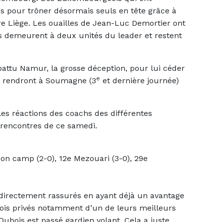
s pour trôner désormais seuls en tête grâce à
e Liège. Les ouailles de Jean-Luc Demortier ont
ais demeurent à deux unités du leader et restent
battu Namur, la grosse déception, pour lui céder
e
se rendront à Soumagne (3
et dernière journée)
es réactions des coachs des différentes
x rencontres de ce samedi.
son camp (2-0), 12e Mezouari (3-0), 29e
directement rassurés en ayant déjà un avantage
ois privés notamment d’un de leurs meilleurs
Dubois est passé gardien volant. Cela a juste