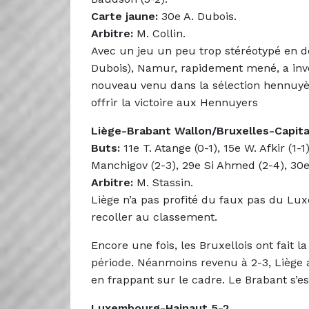
Carte jaune:
30e A. Dubois.
Arbitre:
M. Collin.
Avec un jeu un peu trop stéréotypé en 
Dubois), Namur, rapidement mené, a inve
nouveau venu dans la sélection hennuyè
offrir la victoire aux Hennuyers
Liège-Brabant Wallon/Bruxelles-Capita
Buts:
11e T. Atange (0-1), 15e W. Afkir (1-1
Manchigov (2-3), 29e Si Ahmed (2-4), 30e 
Arbitre:
M. Stassin.
Liège n’a pas profité du faux pas du L
recoller au classement.
Encore une fois, les Bruxellois ont fait 
période. Néanmoins revenu à 2-3, Liège 
en frappant sur le cadre. Le Brabant s’est
Luxembourg-Hainaut 5-2