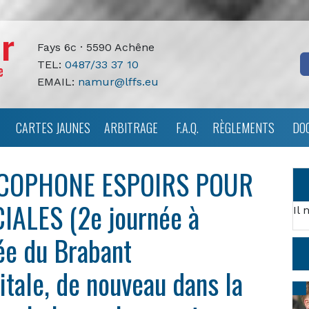
Fays 6c · 5590 Achêne
TEL:
0487/33 37 10
EMAIL:
namur@lffs.eu
CARTES JAUNES
ARBITRAGE
F.A.Q.
RÈGLEMENTS
DO
COPHONE ESPOIRS POUR
ALES (2e journée à
Il 
ée du Brabant
tale, de nouveau dans la