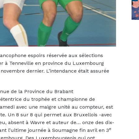
ncophone espoirs réservée aux sélections
rier à Tenneville en province du Luxembourg
n novembre dernier. L’intendance était assurée
enue de la Province du Brabant
détentrice du trophée et championne de
e samedi avec une maigre unité au compteur, est
ute. Un 8 sur 8 qui permet aux Bruxellois -avec
feu, absent à Wavre et auteur de… onze des dix-
e
vant l’ultime journée à Soumagne fin avril en 3
 Luxembourg. Des Luxembourgeois qui ont