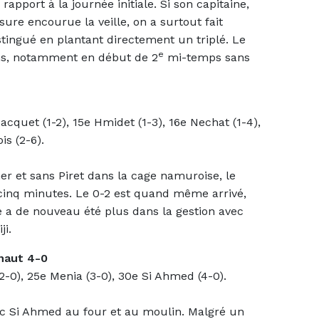
pport à la journée initiale. Si son capitaine,
sure encourue la veille, on a surtout fait
tingué en plantant directement un triplé. Le
e
s, notamment en début de 2
mi-temps sans
 Jacquet (1-2), 15e Hmidet (1-3), 16e Nechat (1-4),
is (2-6).
r et sans Piret dans la cage namuroise, le
 cinq minutes. Le 0-2 est quand même arrivé,
ge a de nouveau été plus dans la gestion avec
ji.
naut 4-0
-0), 25e Menia (3-0), 30e Si Ahmed (4-0).
ec Si Ahmed au four et au moulin. Malgré un