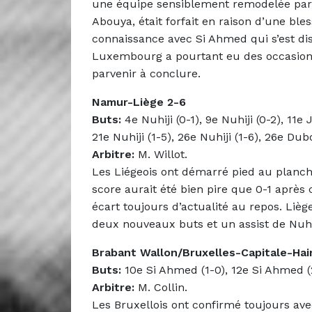
une équipe sensiblement remodelée par ra
Abouya, était forfait en raison d’une bles
connaissance avec Si Ahmed qui s’est dis
Luxembourg a pourtant eu des occasion
parvenir à conclure.
Namur-Liège 2-6
Buts:
4e Nuhiji (0-1), 9e Nuhiji (0-2), 11e
21e Nuhiji (1-5), 26e Nuhiji (1-6), 26e Dubo
Arbitre:
M. Willot.
Les Liégeois ont démarré pied au planche
score aurait été bien pire que 0-1 après
écart toujours d’actualité au repos. Liè
deux nouveaux buts et un assist de Nuhi
Brabant Wallon/Bruxelles-Capitale-Hai
Buts:
10e Si Ahmed (1-0), 12e Si Ahmed (2
Arbitre:
M. Collin.
Les Bruxellois ont confirmé toujours av