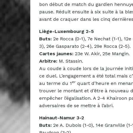
bon début de match du gardien hennuyer, 
pause. Réduit ensuite à six suite à la ble
avant de craquer dans les cinq dernière
Liège-Luxembourg 2-5
Buts:
2e Rocca (0-1), 7e Nechat (1-1), 12e
3), 26e Gasparato (2-4), 29e Rocca (2-5).
Cartes jaunes:
23e W. Akir, 25e Mangin.
Arbitre:
M. Stassin.
Au coude à coude lors de la journée init
ce duel. L’engagement a été total mais c
er
au terme du 1
quart d’heure en menant 
trouver le montant et d’être à nouveau de
empêcher l’égalisation. A 2-4 Khairoon p
adversaires de se mettre à l’abri.
Hainaut-Namur 3-2
Buts:
2e A. Dubois (1-0), 14e Granville (1-
Baudson (3-2).