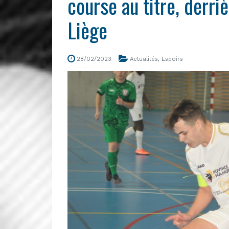
course au titre, derr
Liège
28/02/2023
Actualités
,
Espoirs