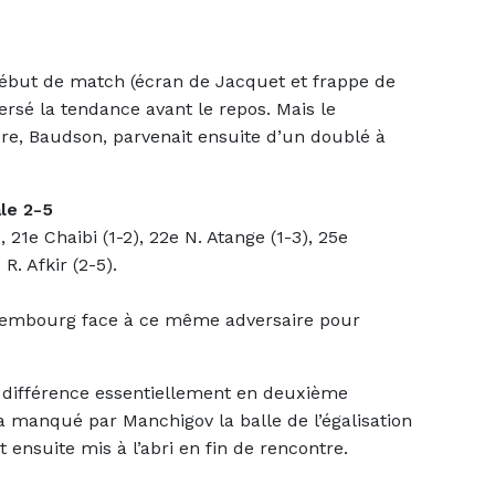
début de match (écran de Jacquet et frappe de
rsé la tendance avant le repos. Mais le
re, Baudson, parvenait ensuite d’un doublé à
le 2-5
), 21e Chaibi (1-2), 22e N. Atange (1-3), 25e
R. Afkir (2-5).
uxembourg face à ce même adversaire pour
la différence essentiellement en deuxième
a manqué par Manchigov la balle de l’égalisation
 ensuite mis à l’abri en fin de rencontre.