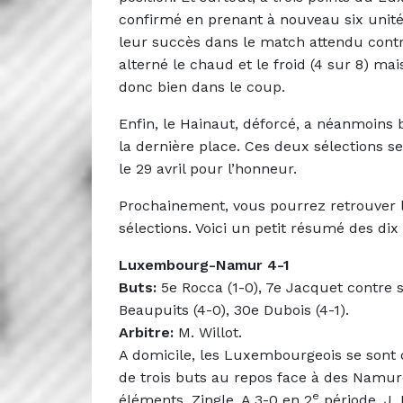
confirmé en prenant à nouveau six unité
leur succès dans le match attendu contr
alterné le chaud et le froid (4 sur 8) m
donc bien dans le coup.
Enfin, le Hainaut, déforcé, a néanmoins 
la dernière place. Ces deux sélections 
le 29 avril pour l’honneur.
Prochainement, vous pourrez retrouver l
sélections. Voici un petit résumé des di
Luxembourg-Namur 4-1
Buts:
5e Rocca (1-0), 7e Jacquet contre 
Beaupuits (4-0), 30e Dubois (4-1).
Arbitre:
M. Willot.
A domicile, les Luxembourgeois se sont 
de trois buts au repos face à des Namur
e
éléments, Zingle. A 3-0 en 2
période, J. 