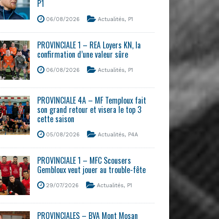
P1
06/08/2026
Actualités
,
P1
PROVINCIALE 1 – REA Loyers KN, la
confirmation d’une valeur sûre
06/08/2026
Actualités
,
P1
PROVINCIALE 4A – MF Temploux fait
son grand retour et visera le top 3
cette saison
05/08/2026
Actualités
,
P4A
PROVINCIALE 1 – MFC Scousers
Gembloux veut jouer au trouble-fête
29/07/2026
Actualités
,
P1
PROVINCIALES – BVA Mont Mosan