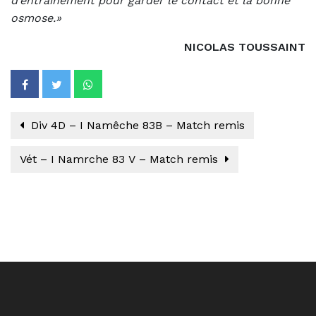
d’entraînement pour garder le contact et la bonne
osmose.»
NICOLAS TOUSSAINT
Div 4D – I Namêche 83B – Match remis
Vét – I Namrche 83 V – Match remis