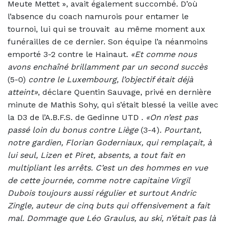
Meute Mettet », avait également succombé. D’où
l’absence du coach namurois pour entamer le
tournoi, lui qui se trouvait au même moment aux
funérailles de ce dernier. Son équipe l’a néanmoins
emporté 3-2 contre le Hainaut.
«Et comme nous
avons enchaîné brillamment par un second succès
(5-0)
contre le Luxembourg, l’objectif était déjà
atteint»
, déclare Quentin Sauvage, privé en dernière
minute de Mathis Sohy, qui s’était blessé la veille avec
la D3 de l’A.B.F.S. de Gedinne UTD .
«On n’est pas
passé loin du bonus contre Liège
(3-4)
. Pourtant,
notre gardien, Florian Goderniaux, qui remplaçait, à
lui seul, Lizen et Piret, absents, a tout fait en
multipliant les arrêts. C’est un des hommes en vue
de cette journée, comme notre capitaine Virgil
Dubois toujours aussi régulier et surtout Andric
Zingle, auteur de cinq buts qui offensivement a fait
mal. Dommage que Léo Graulus, au ski, n’était pas là