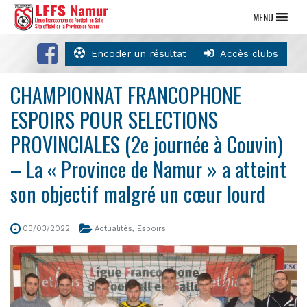
MENU
Encoder un résultat
Accès clubs
CHAMPIONNAT FRANCOPHONE
ESPOIRS POUR SELECTIONS
PROVINCIALES (2e journée à Couvin)
– La « Province de Namur » a atteint
son objectif malgré un cœur lourd
03/03/2022
Actualités
,
Espoirs