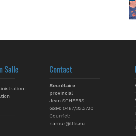
n Salle
Contact
Secrétaire
inistration
provincial
tion
Jean SCHEERS
GSM: 0487/33.37.10
Courriel:
namur@lffs.eu