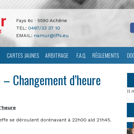
Fays 6c · 5590 Achêne
TEL:
0487/33 37 10
EMAIL:
namur@lffs.eu
CARTES JAUNES
ARBITRAGE
F.A.Q.
RÈGLEMENTS
DO
e – Changement d’heure
Il 
d’heure
effe se déroulent dorénavant à 22h00 ald 21h45.