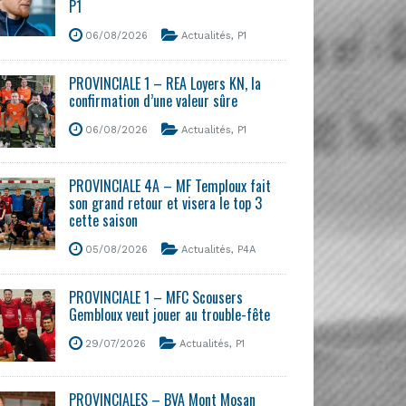
P1
06/08/2026
Actualités
,
P1
PROVINCIALE 1 – REA Loyers KN, la
confirmation d’une valeur sûre
06/08/2026
Actualités
,
P1
PROVINCIALE 4A – MF Temploux fait
son grand retour et visera le top 3
cette saison
05/08/2026
Actualités
,
P4A
PROVINCIALE 1 – MFC Scousers
Gembloux veut jouer au trouble-fête
29/07/2026
Actualités
,
P1
PROVINCIALES – BVA Mont Mosan